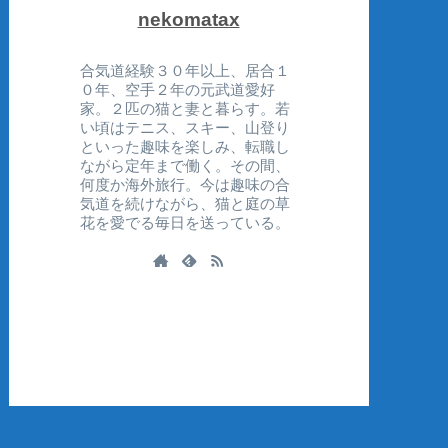
nekomatax
合気道経験３０年以上、居合１
０年、空手２年の元武道愛好
家。２匹の猫と妻と暮らす。若
い頃はテニス、スキー、山登り
といった趣味を楽しみ、転職し
ながら定年まで働く。その間、
何度か海外旅行。今は趣味の合
気道を続けながら、猫と庭の草
花を愛でる毎日を送っている。