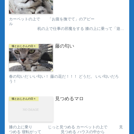
カーペットの上で 「お腹を撫でて」のアピー
ル
机の上で仕事の邪魔をする 膝の上に乗って「遊ん
で」
アピール ...
藤の匂い
猫とおじさんの日々
春の匂いだ いい匂い！ 藤の花だ！！！ どうだ。 いい匂いだろ
う！
見つめるマロ
猫とおじさんの日々
膝の上に乗り じっと見つめる カーペットの上で 見
つめる 寝転がって 見つめる ハウスの中から