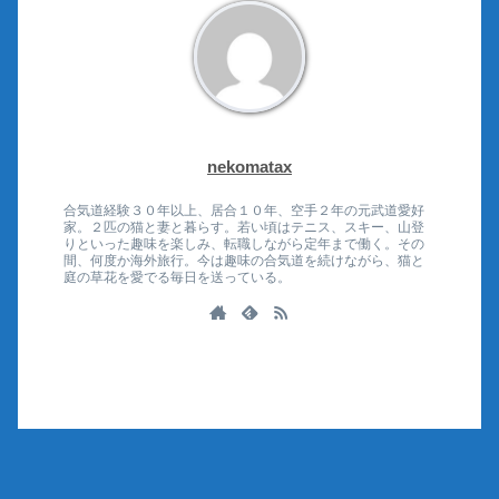
nekomatax
合気道経験３０年以上、居合１０年、空手２年の元武道愛好
家。２匹の猫と妻と暮らす。若い頃はテニス、スキー、山登
りといった趣味を楽しみ、転職しながら定年まで働く。その
間、何度か海外旅行。今は趣味の合気道を続けながら、猫と
庭の草花を愛でる毎日を送っている。