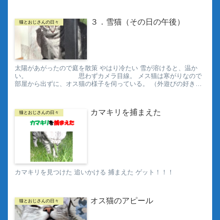
３．雪猫（その日の午後）
猫とおじさんの日々
太陽があがったので庭を散策 やはり冷たい 雪が溶けると、温か
い。 思わずカメラ目線。 メス猫は寒がりなので
部屋から出ずに、オス猫の様子を伺っている。 （外遊びの好きな
奴だ。「さっさと帰ってこ
い！」） ...
カマキリを捕まえた
猫とおじさんの日々
カマキリを見つけた 追いかける 捕まえた ゲット！！！
オス猫のアピール
猫とおじさんの日々