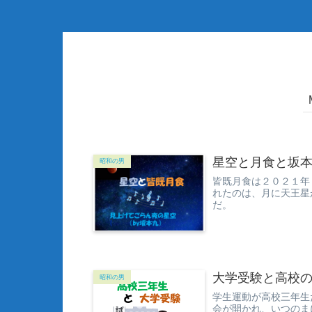
星空と月食と坂
昭和の男
皆既月食は２０２１年
れたのは、月に天王星
だ。 道路
た そ.
大学受験と高校
昭和の男
学生運動が高校三年生
会が開かれ、いつのま