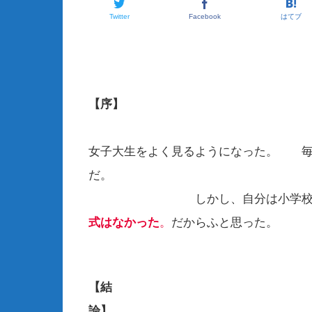
Twitter
Facebook
はてブ
【序】
電車に乗
女子大生をよく見るようになった。 毎
しかし、自分は小学校、中学校
式はなかった
。
だからふと思った。
【結
論】