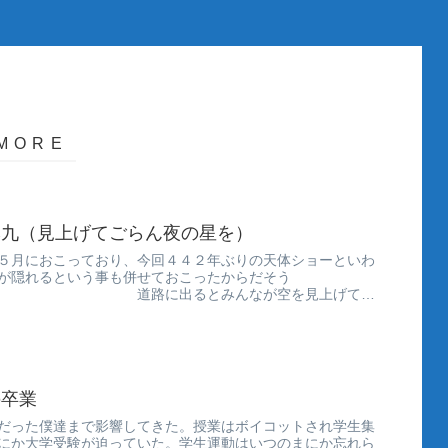
本九（見上げてごらん夜の星を）
５月におこっており、今回４４２年ぶりの天体ショーといわ
が隠れるという事も併せておこったからだそう
に出るとみんなが空を見上げてい
..
の卒業
だった僕達まで影響してきた。授業はボイコットされ学生集
にか大学受験が迫っていた。学生運動はいつのまにか忘れら