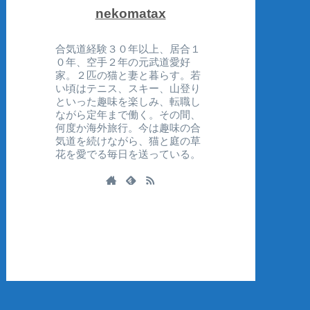
nekomatax
合気道経験３０年以上、居合１
０年、空手２年の元武道愛好
家。２匹の猫と妻と暮らす。若
い頃はテニス、スキー、山登り
といった趣味を楽しみ、転職し
ながら定年まで働く。その間、
何度か海外旅行。今は趣味の合
気道を続けながら、猫と庭の草
花を愛でる毎日を送っている。