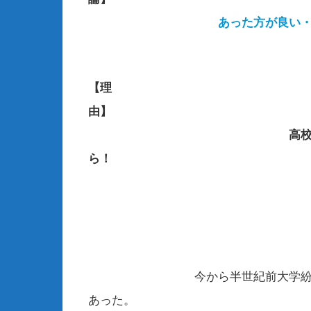
あった方が良い
【理
由】
高
ら！
今から半世紀前大学紛争があり
あった。 その年の