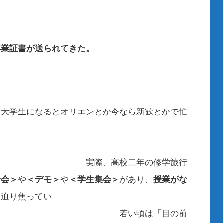
卒業証書が送られてきた。
オリエンとか今なら新歓とかで忙
う。
二年の修学旅行
論会＞
や
＜デモ＞
や
＜学生集会＞
があり、
授業がな
に迫り焦ってい
頃は「目の前