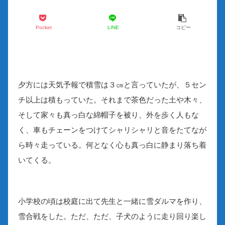
Pocket
LINE
コピー
夕方には天気予報で積雪は３㎝と言っていたが、５セン
チ以上は積もっていた。それまで茶色だった土や木々、
そして家々も真っ白な綿帽子を被り、外を歩く人もな
く、車もチェーンをつけてシャリシャリと音をたてなが
ら時々走っている。何となく心も真っ白に静まり落ち着
いてくる。
小学校の頃は校庭に出て先生と一緒に雪ダルマを作り、
雪合戦をした。ただ、ただ、子犬のように走り回り楽し