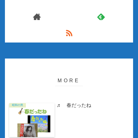
♬ 春だったね
昭和の男