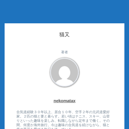
猫又
著者
nekomatax
合気道経験３０年以上、居合１０年、空手２年の元武道愛好
家。２匹の猫と妻と暮らす。若い頃はテニス、スキー、山登
りといった趣味を楽しみ、転職しながら定年まで働く。その
間、何度か海外旅行。今は趣味の合気道を続けながら、猫と