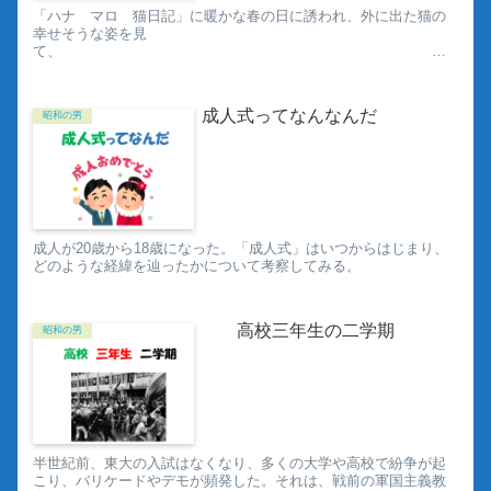
「ハナ マロ 猫日記」に暖かな春の日に誘われ、外に出た猫の
幸せそうな姿を見
て、
吉...
成人式ってなんなんだ
昭和の男
成人が20歳から18歳になった。「成人式」はいつからはじまり、
どのような経緯を辿ったかについて考察してみる。
高校三年生の二学期
昭和の男
半世紀前、東大の入試はなくなり、多くの大学や高校で紛争が起
こり、バリケードやデモが頻発した。それは、戦前の軍国主義教